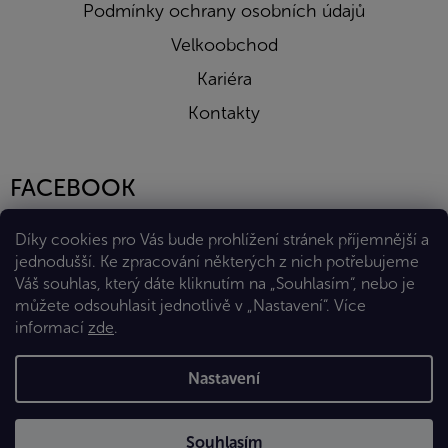
Podmínky ochrany osobních údajů
Velkoobchod
Kariéra
Kontakty
FACEBOOK
Díky cookies pro Vás bude prohlížení stránek příjemnější a
jednodušší. Ke zpracování některých z nich potřebujeme
Váš souhlas, který dáte kliknutím na „Souhlasím“, nebo je
můžete odsouhlasit jednotlivě v „Nastavení“.
Více
informací
zde
.
Vytvořil Shoptet Premium
Nastavení
Copyright 2026
Eshop Diana Company, spol. s r.o.
. Všechna
Souhlasím
práva vyhrazena.