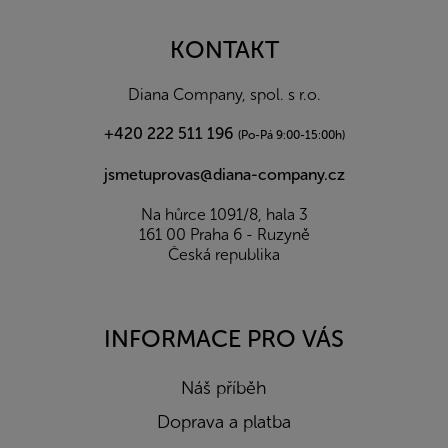
p
a
KONTAKT
t
í
Diana Company, spol. s r.o.
+420 222 511 196
(Po-Pá 9:00-15:00h)
jsmetuprovas@diana-company.cz
Na hůrce 1091/8, hala 3
161 00 Praha 6 - Ruzyně
Česká republika
INFORMACE PRO VÁS
Náš příběh
Doprava a platba