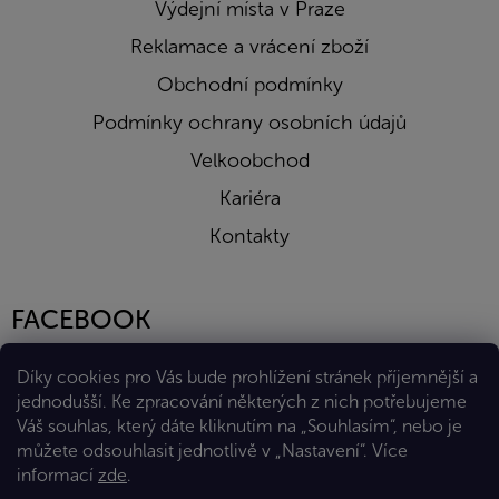
Výdejní místa v Praze
Reklamace a vrácení zboží
Obchodní podmínky
Podmínky ochrany osobních údajů
Velkoobchod
Kariéra
Kontakty
FACEBOOK
Díky cookies pro Vás bude prohlížení stránek příjemnější a
jednodušší. Ke zpracování některých z nich potřebujeme
Váš souhlas, který dáte kliknutím na „Souhlasím“, nebo je
můžete odsouhlasit jednotlivě v „Nastavení“.
Více
informací
zde
.