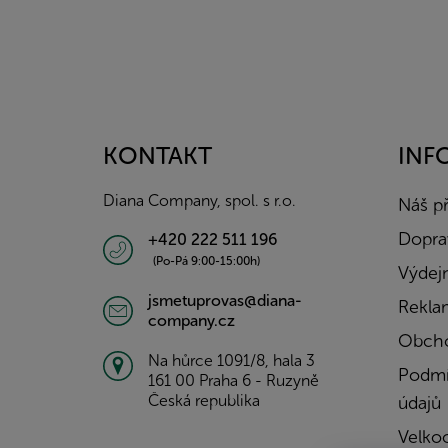
Z
á
p
a
KONTAKT
INF
t
í
Diana Company, spol. s r.o.
Náš p
Doprav
+420 222 511 196
(Po-Pá 9:00-15:00h)
Výdejn
jsmetuprovas@diana-
Rekla
company.cz
Obcho
Na hůrce 1091/8, hala 3
Podmí
161 00 Praha 6 - Ruzyně
Česká republika
údajů
Velko