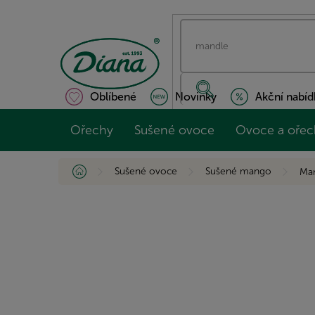
Přejít
na
obsah
Oblíbené
Novinky
Akční nabíd
Ořechy
Sušené ovoce
Ovoce a ořec
Domů
Sušené ovoce
Sušené mango
Man