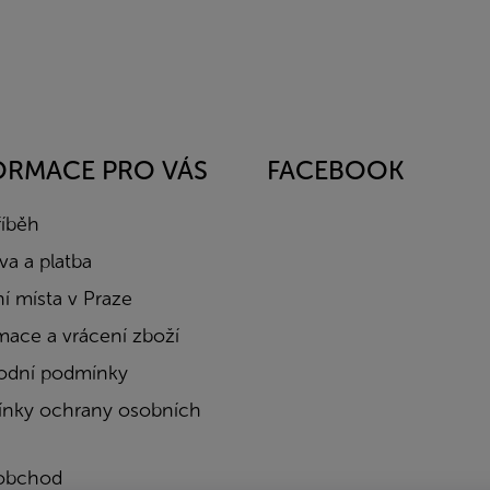
ORMACE PRO VÁS
FACEBOOK
říběh
a a platba
í místa v Praze
mace a vrácení zboží
dní podmínky
nky ochrany osobních
obchod