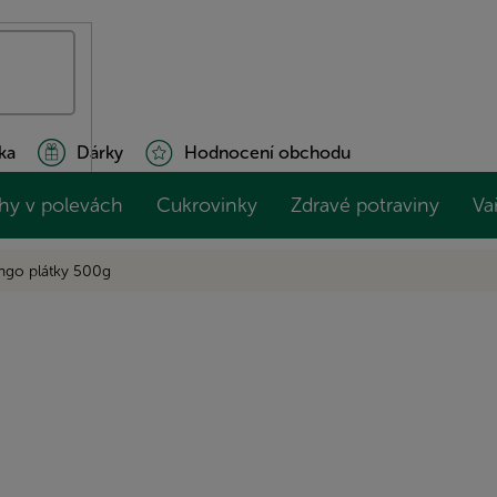
ka
Dárky
Hodnocení obchodu
hy v polevách
Cukrovinky
Zdravé potraviny
Va
go plátky 500g