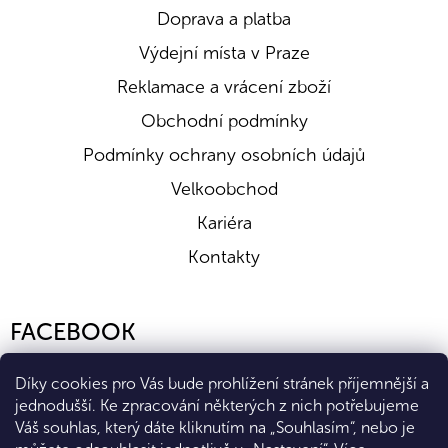
Doprava a platba
Výdejní místa v Praze
Reklamace a vrácení zboží
Obchodní podmínky
Podmínky ochrany osobních údajů
Velkoobchod
Kariéra
Kontakty
FACEBOOK
Díky cookies pro Vás bude prohlížení stránek příjemnější a
jednodušší. Ke zpracování některých z nich potřebujeme
Váš souhlas, který dáte kliknutím na „Souhlasím“, nebo je