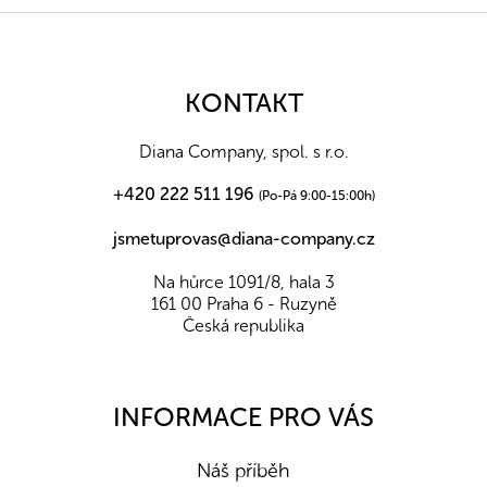
Z
á
p
a
KONTAKT
t
í
Diana Company, spol. s r.o.
+420 222 511 196
(Po-Pá 9:00-15:00h)
jsmetuprovas@diana-company.cz
Na hůrce 1091/8, hala 3
161 00 Praha 6 - Ruzyně
Česká republika
INFORMACE PRO VÁS
Náš příběh