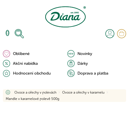
Přejít
na
obsah
N
K
Oblíbené
Novinky
Akční nabídka
Dárky
Hodnocení obchodu
Doprava a platba
Domů
Ovoce a ořechy v polevách
Ovoce a ořechy v karamelu
Mandle v karamelové polevě 500g