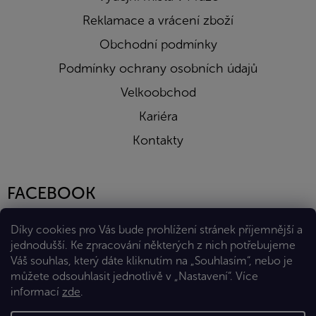
Reklamace a vrácení zboží
Obchodní podmínky
Podmínky ochrany osobních údajů
Velkoobchod
Kariéra
Kontakty
FACEBOOK
Díky cookies pro Vás bude prohlížení stránek příjemnější a
jednodušší. Ke zpracování některých z nich potřebujeme
Váš souhlas, který dáte kliknutím na „Souhlasím“, nebo je
můžete odsouhlasit jednotlivě v „Nastavení“.
Více
informací
zde
.