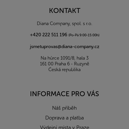
p
a
KONTAKT
t
í
Diana Company, spol. s r.o.
+420 222 511 196
(Po-Pá 9:00-15:00h)
jsmetuprovas@diana-company.cz
Na hůrce 1091/8, hala 3
161 00 Praha 6 - Ruzyně
Česká republika
INFORMACE PRO VÁS
Náš příběh
Doprava a platba
Výdejní místa v Praze