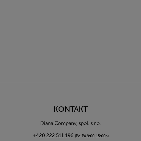
Z
á
p
a
KONTAKT
t
í
Diana Company, spol. s r.o.
+420 222 511 196
(Po-Pá 9:00-15:00h)