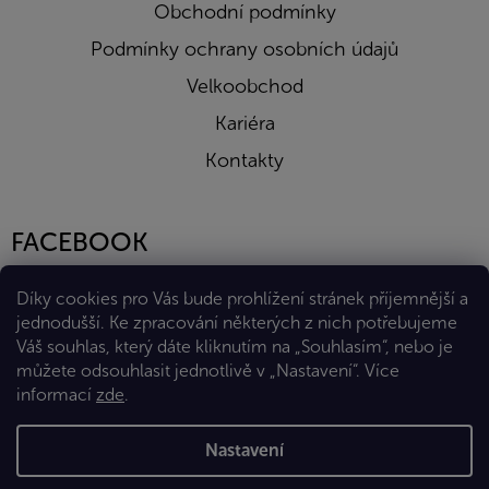
Obchodní podmínky
Podmínky ochrany osobních údajů
Velkoobchod
Kariéra
Kontakty
FACEBOOK
Díky cookies pro Vás bude prohlížení stránek příjemnější a
jednodušší. Ke zpracování některých z nich potřebujeme
Váš souhlas, který dáte kliknutím na „Souhlasím“, nebo je
můžete odsouhlasit jednotlivě v „Nastavení“.
Více
informací
zde
.
Vytvořil Shoptet Premium
Nastavení