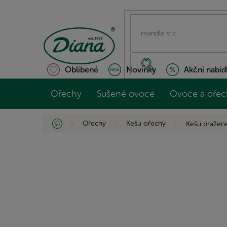
Přejít
na
obsah
Oblíbené
Novinky
Akční nabíd
Ořechy
Sušené ovoce
Ovoce a ořec
Domů
Ořechy
Kešu ořechy
Kešu pražen