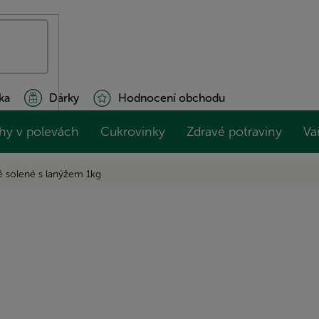
ka
Dárky
Hodnocení obchodu
hy v polevách
Cukrovinky
Zdravé potraviny
Va
é solené s lanýžem 1kg