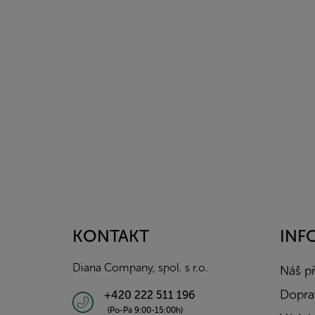
Z
á
p
a
KONTAKT
INF
t
í
Diana Company, spol. s r.o.
Náš p
Doprav
+420 222 511 196
(Po-Pá 9:00-15:00h)