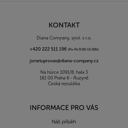
Z
á
p
a
KONTAKT
t
í
Diana Company, spol. s r.o.
+420 222 511 196
(Po-Pá 9:00-15:00h)
jsmetuprovas@diana-company.cz
Na hůrce 1091/8, hala 3
161 00 Praha 6 - Ruzyně
Česká republika
INFORMACE PRO VÁS
Náš příběh