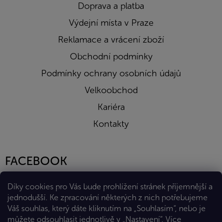
Doprava a platba
Výdejní místa v Praze
Reklamace a vrácení zboží
Obchodní podmínky
Podmínky ochrany osobních údajů
Velkoobchod
Kariéra
Kontakty
FACEBOOK
Díky cookies pro Vás bude prohlížení stránek příjemnější a
jednodušší. Ke zpracování některých z nich potřebujeme
Váš souhlas, který dáte kliknutím na „Souhlasím“, nebo je
můžete odsouhlasit jednotlivě v „Nastavení“.
Více