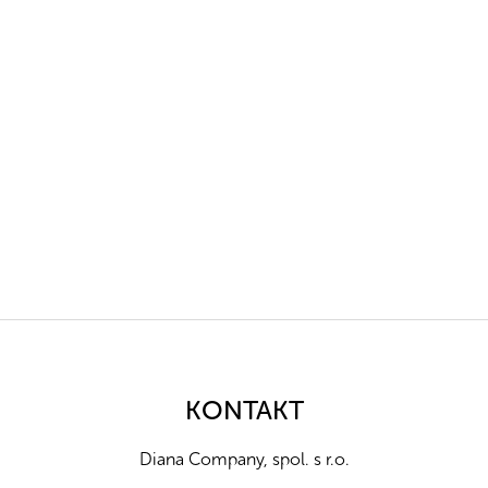
Z
á
p
a
KONTAKT
t
í
Diana Company, spol. s r.o.