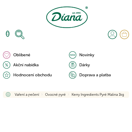
Přejít
na
obsah
N
K
Oblíbené
Novinky
Akční nabídka
Dárky
Hodnocení obchodu
Doprava a platba
Domů
Vaření a pečení
Ovocné pyré
Kerry Ingredients Pyré Malina 1kg