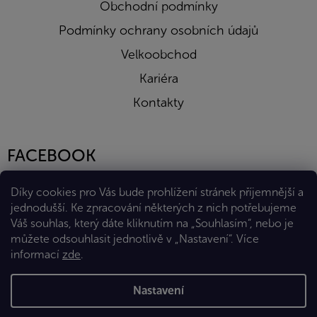
Obchodní podmínky
Podmínky ochrany osobních údajů
Velkoobchod
Kariéra
Kontakty
FACEBOOK
Díky cookies pro Vás bude prohlížení stránek příjemnější a
jednodušší. Ke zpracování některých z nich potřebujeme
Váš souhlas, který dáte kliknutím na „Souhlasím“, nebo je
můžete odsouhlasit jednotlivě v „Nastavení“.
Více
informací
zde
.
Vytvořil Shoptet Premium
Nastavení