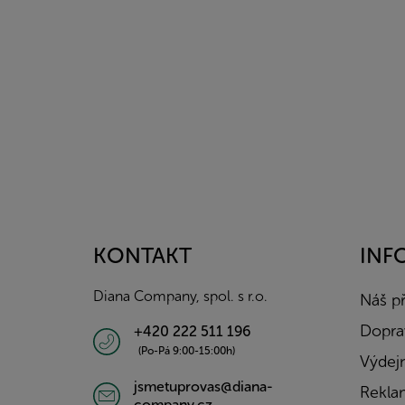
Z
á
p
a
KONTAKT
INF
t
í
Diana Company, spol. s r.o.
Náš p
Doprav
+420 222 511 196
(Po-Pá 9:00-15:00h)
Výdejn
jsmetuprovas@diana-
Rekla
company.cz