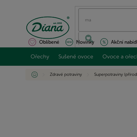
Přejít
na
obsah
Oblíbené
Novinky
Akční nabíd
Ořechy
Sušené ovoce
Ovoce a ořec
Domů
Zdravé potraviny
Superpotraviny (přírod