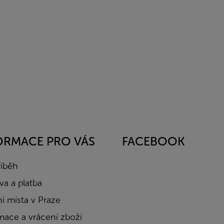
ORMACE PRO VÁS
FACEBOOK
říběh
a a platba
í místa v Praze
mace a vrácení zboží