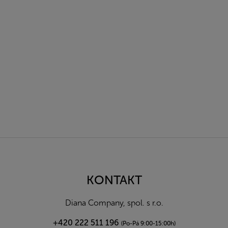
Z
á
p
a
KONTAKT
t
í
Diana Company, spol. s r.o.
+420 222 511 196
(Po-Pá 9:00-15:00h)