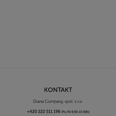
Z
á
p
a
KONTAKT
t
í
Diana Company, spol. s r.o.
+420 222 511 196
(Po-Pá 9:00-15:00h)