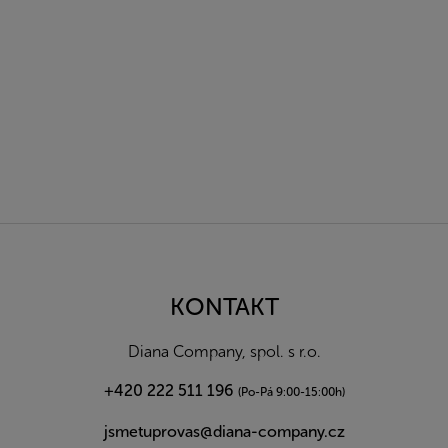
Z
á
p
a
KONTAKT
t
í
Diana Company, spol. s r.o.
+420 222 511 196
(Po-Pá 9:00-15:00h)
jsmetuprovas@diana-company.cz