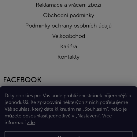
Reklamace a vrácení zboží
Obchodní podmínky
Podmínky ochrany osobních údajů
Velkoobchod
Kariéra
Kontakty
FACEBOOK
Díky cookies pro Vás bude prohlížení stránek příjemnější a
jednodušší. Ke zpracování některých z nich potřebujeme
Váš souhlas, který dáte kliknutím na „Souhlasím“, nebo je
můžete odsouhlasit jednotlivě v „Nastavení“.
Více
informací
zde
.
Vytvořil Shoptet Premium