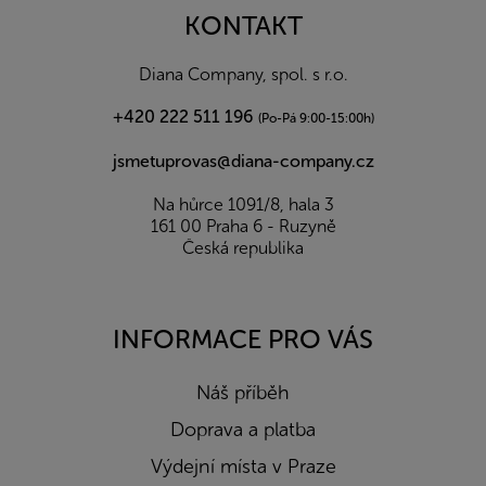
a
KONTAKT
t
í
Diana Company, spol. s r.o.
+420 222 511 196
(Po-Pá 9:00-15:00h)
jsmetuprovas@diana-company.cz
Na hůrce 1091/8, hala 3
161 00 Praha 6 - Ruzyně
Česká republika
INFORMACE PRO VÁS
Náš příběh
Doprava a platba
Výdejní místa v Praze