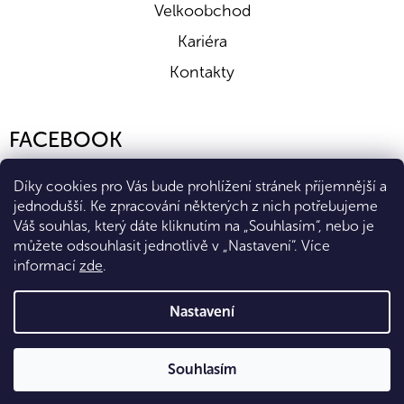
Velkoobchod
Kariéra
Kontakty
FACEBOOK
Díky cookies pro Vás bude prohlížení stránek příjemnější a
jednodušší. Ke zpracování některých z nich potřebujeme
Váš souhlas, který dáte kliknutím na „Souhlasím“, nebo je
můžete odsouhlasit jednotlivě v „Nastavení“.
Více
informací
zde
.
Vytvořil Shoptet Premium
Nastavení
Copyright 2026
Eshop Diana Company, spol. s r.o.
. Všechna
Souhlasím
práva vyhrazena.