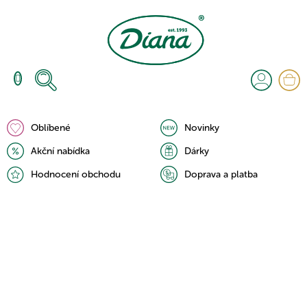
Přejít
na
obsah
N
K
Oblíbené
Novinky
Akční nabídka
Dárky
Hodnocení obchodu
Doprava a platba