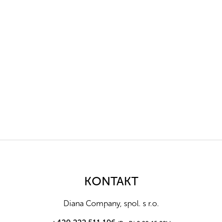
Z
á
p
a
KONTAKT
t
í
Diana Company, spol. s r.o.