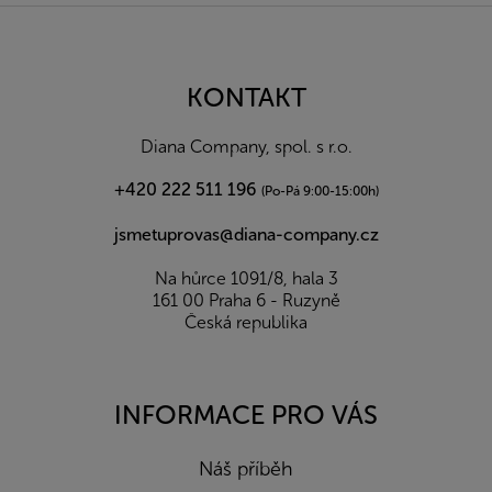
Z
á
p
a
KONTAKT
t
í
Diana Company, spol. s r.o.
+420 222 511 196
(Po-Pá 9:00-15:00h)
jsmetuprovas@diana-company.cz
Na hůrce 1091/8, hala 3
161 00 Praha 6 - Ruzyně
Česká republika
INFORMACE PRO VÁS
Náš příběh