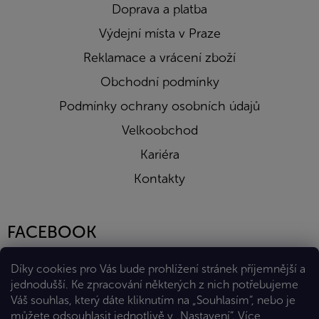
Doprava a platba
Výdejní místa v Praze
Reklamace a vrácení zboží
Obchodní podmínky
Podmínky ochrany osobních údajů
Velkoobchod
Kariéra
Kontakty
FACEBOOK
Díky cookies pro Vás bude prohlížení stránek příjemnější a
jednodušší. Ke zpracování některých z nich potřebujeme
Váš souhlas, který dáte kliknutím na „Souhlasím“, nebo je
můžete odsouhlasit jednotlivě v „Nastavení“.
Více