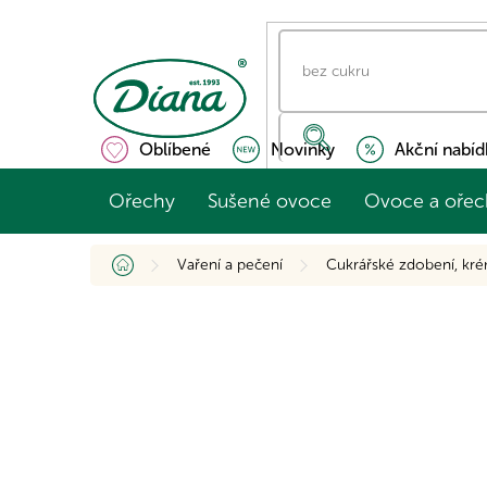
Přejít
na
obsah
Oblíbené
Novinky
Akční nabíd
Ořechy
Sušené ovoce
Ovoce a ořec
Domů
Vaření a pečení
Cukrářské zdobení, kré