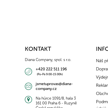
Z
á
p
a
KONTAKT
INF
t
í
Diana Company, spol. s r.o.
Náš p
Doprav
+420 222 511 196
(Po-Pá 9:00-15:00h)
Výdejn
jsmetuprovas@diana-
Rekla
company.cz
Obcho
Na hůrce 1091/8, hala 3
Podmí
161 00 Praha 6 - Ruzyně
Česká republika