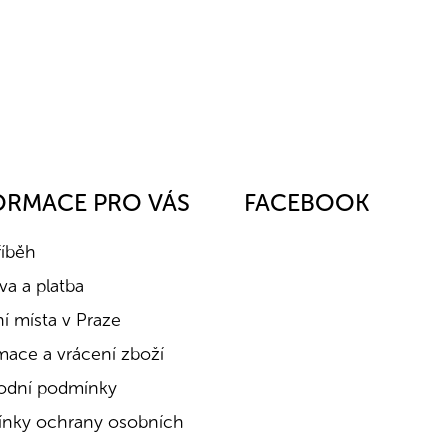
ORMACE PRO VÁS
FACEBOOK
říběh
a a platba
í místa v Praze
mace a vrácení zboží
dní podmínky
nky ochrany osobních