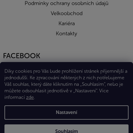
Podmínky ochrany osobních údajů
Velkoobchod
Kariéra
Kontakty
FACEBOOK
Díky cookies pro Vás bude prohlížení stránek příjemnější a
jednodušší. Ke zpracování některých z nich potřebujeme
Váš souhlas, který dáte kliknutím na „Souhlasím“, nebo je
můžete odsouhlasit jednotlivě v „Nastavení“.
Více
informací
zde
.
Vytvořil Shoptet Premium
Nastavení
Copyright 2026
Eshop Diana Company, spol. s r.o.
. Všechna
Souhlasím
práva vyhrazena.