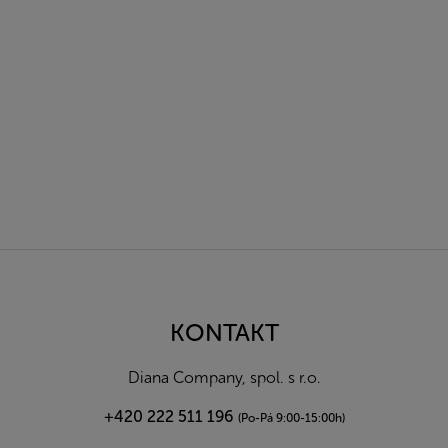
Z
á
p
a
KONTAKT
t
í
Diana Company, spol. s r.o.
+420 222 511 196
(Po-Pá 9:00-15:00h)