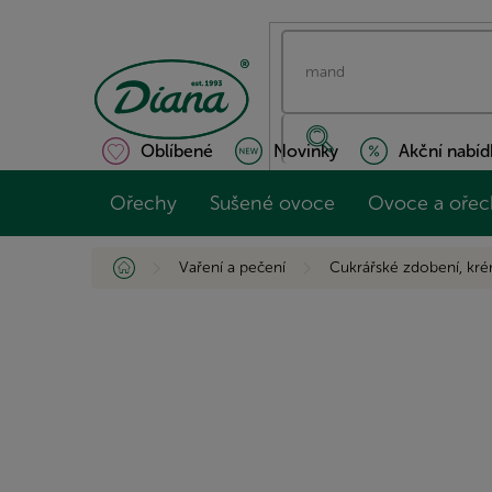
Přejít
na
obsah
Oblíbené
Novinky
Akční nabíd
Ořechy
Sušené ovoce
Ovoce a ořec
Domů
Vaření a pečení
Cukrářské zdobení, kré