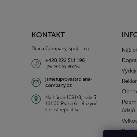
Z
á
p
a
KONTAKT
INF
t
í
Diana Company, spol. s r.o.
Náš p
Doprav
+420 222 511 196
(Po-Pá 9:00-15:00h)
Výdejn
jsmetuprovas@diana-
Rekla
company.cz
Obcho
Na hůrce 1091/8, hala 3
Podmí
161 00 Praha 6 - Ruzyně
Česká republika
údajů
Velko
Kariér