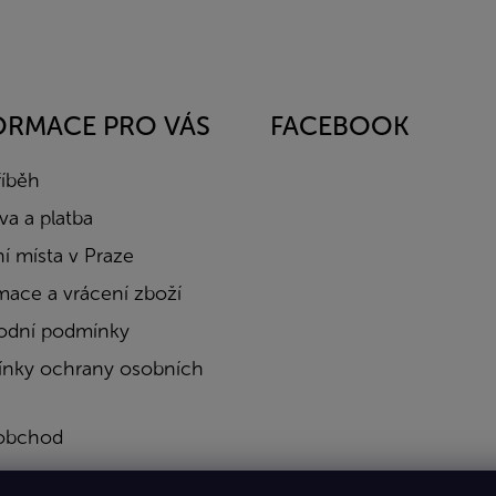
ORMACE PRO VÁS
FACEBOOK
říběh
a a platba
í místa v Praze
mace a vrácení zboží
dní podmínky
nky ochrany osobních
obchod
a