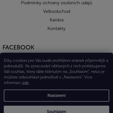
Podmínky ochrany osobních údajů
Velkoobchod
Kariéra
Kontakty
FACEBOOK
Díky cookies pro Vás bude prohlížení stránek příjemnější a
jednodušší. Ke zpracování některých z nich potřebujeme
Váš souhlas, který dáte kliknutím na „Souhlasím“, nebo je
můžete odsouhlasit jednotlivě v „Nastavení“.
Více
informací
zde
.
Vytvořil Shoptet Premium
Nastavení
Copyright 2026
Eshop Diana Company, spol. s r.o.
. Všechna
Souhlasím
práva vyhrazena.