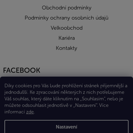
Obchodní podmínky
Podmínky ochrany osobních údajů
Velkoobchod
Kariéra
Kontakty
FACEBOOK
Díky cookies pro Vás bude prohlížení stránek příjemnější a
jednodušší. Ke zpracování některých z nich potřebujeme
Váš souhlas, který dáte kliknutím na „Souhlasím“, nebo je
můžete odsouhlasit jednotlivě v „Nastavení“.
Více
informací
zde
.
Vytvořil Shoptet Premium
Nastavení