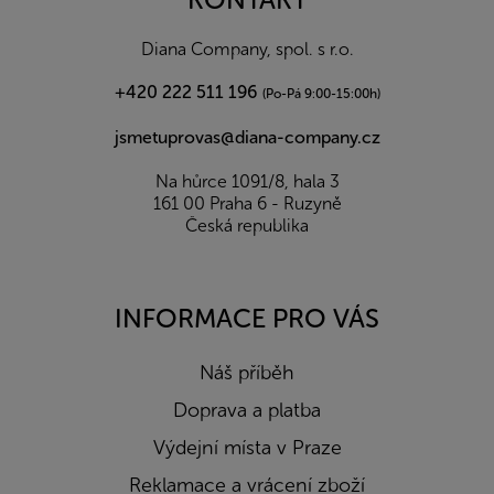
t
í
Diana Company, spol. s r.o.
+420 222 511 196
(Po-Pá 9:00-15:00h)
jsmetuprovas@diana-company.cz
Na hůrce 1091/8, hala 3
161 00 Praha 6 - Ruzyně
Česká republika
INFORMACE PRO VÁS
Náš příběh
Doprava a platba
Výdejní místa v Praze
Reklamace a vrácení zboží