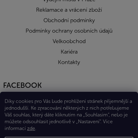
Reklamace a vrácení zboží
Obchodní podmínky
Podmínky ochrany osobních údajů
Velkoobchod
Kariéra
Kontakty
FACEBOOK
Díky cookies pro Vás bude prohlížení stránek příjemnější a
jednodušší. Ke zpracování některých z nich potřebujeme
Váš souhlas, který dáte kliknutím na „Souhlasím“, nebo je
můžete odsouhlasit jednotlivě v „Nastavení“.
Více
informací
zde
.