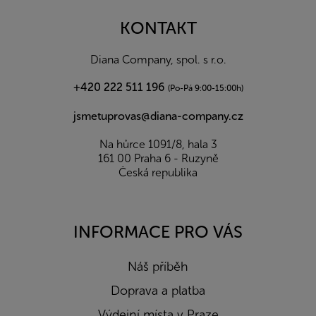
p
a
KONTAKT
t
í
Diana Company, spol. s r.o.
+420 222 511 196
(Po-Pá 9:00-15:00h)
jsmetuprovas@diana-company.cz
Na hůrce 1091/8, hala 3
161 00 Praha 6 - Ruzyně
Česká republika
INFORMACE PRO VÁS
Náš příběh
Doprava a platba
Výdejní místa v Praze