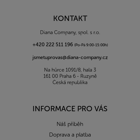
á
p
a
KONTAKT
t
í
Diana Company, spol. s r.o.
+420 222 511 196
(Po-Pá 9:00-15:00h)
jsmetuprovas@diana-company.cz
Na hůrce 1091/8, hala 3
161 00 Praha 6 - Ruzyně
Česká republika
INFORMACE PRO VÁS
Náš příběh
Doprava a platba