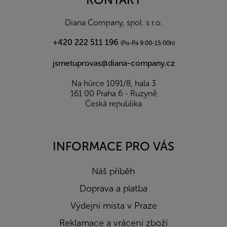
t
í
Diana Company, spol. s r.o.
+420 222 511 196
(Po-Pá 9:00-15:00h)
jsmetuprovas@diana-company.cz
Na hůrce 1091/8, hala 3
161 00 Praha 6 - Ruzyně
Česká republika
INFORMACE PRO VÁS
Náš příběh
Doprava a platba
Výdejní místa v Praze
Reklamace a vrácení zboží