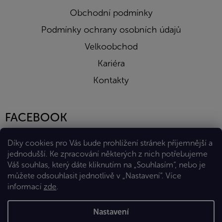
Obchodní podmínky
Podmínky ochrany osobních údajů
Velkoobchod
Kariéra
Kontakty
FACEBOOK
Díky cookies pro Vás bude prohlížení stránek příjemnější a
jednodušší. Ke zpracování některých z nich potřebujeme
Váš souhlas, který dáte kliknutím na „Souhlasím“, nebo je
můžete odsouhlasit jednotlivě v „Nastavení“.
Více
informací
zde
.
Vytvořil Shoptet Premium
Nastavení