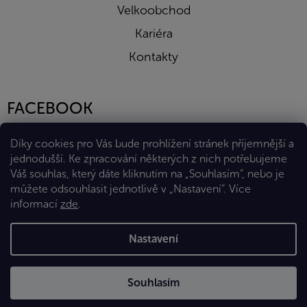
Velkoobchod
Kariéra
Kontakty
FACEBOOK
Díky cookies pro Vás bude prohlížení stránek příjemnější a
jednodušší. Ke zpracování některých z nich potřebujeme
Váš souhlas, který dáte kliknutím na „Souhlasím“, nebo je
můžete odsouhlasit jednotlivě v „Nastavení“.
Více
informací
zde
.
Vytvořil Shoptet Premium
Nastavení
Copyright 2026
Eshop Diana Company, spol. s r.o.
. Všechna
Souhlasím
práva vyhrazena.