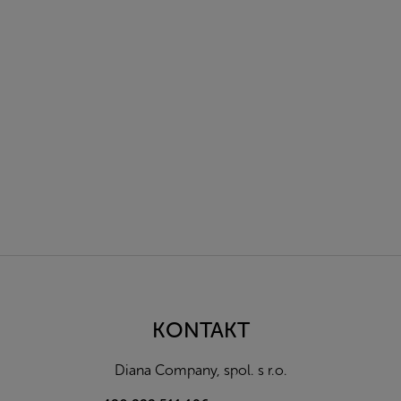
Z
á
p
a
KONTAKT
t
í
Diana Company, spol. s r.o.