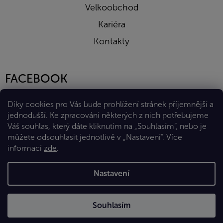
Velkoobchod
Kariéra
Kontakty
FACEBOOK
Díky cookies pro Vás bude prohlížení stránek příjemnější a
jednodušší. Ke zpracování některých z nich potřebujeme
Váš souhlas, který dáte kliknutím na „Souhlasím“, nebo je
můžete odsouhlasit jednotlivě v „Nastavení“.
Více
informací
zde
.
Vytvořil Shoptet Premium
Nastavení
Copyright 2026
Eshop Diana Company, spol. s r.o.
. Všechna
Souhlasím
práva vyhrazena.