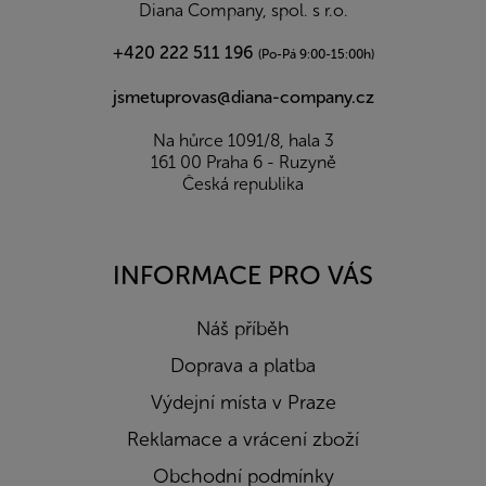
í
Diana Company, spol. s r.o.
+420 222 511 196
(Po-Pá 9:00-15:00h)
jsmetuprovas@diana-company.cz
Na hůrce 1091/8, hala 3
161 00 Praha 6 - Ruzyně
Česká republika
INFORMACE PRO VÁS
Náš příběh
Doprava a platba
Výdejní místa v Praze
Reklamace a vrácení zboží
Obchodní podmínky