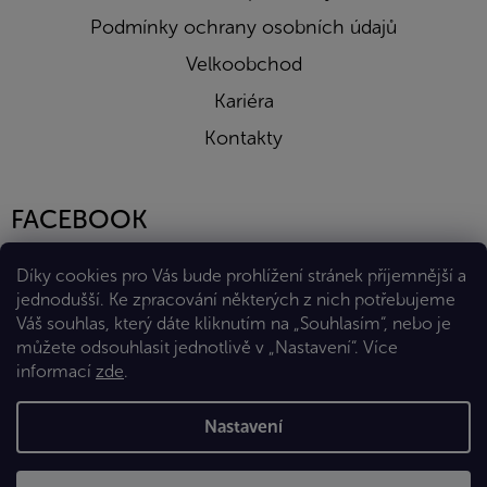
Podmínky ochrany osobních údajů
Velkoobchod
Kariéra
Kontakty
FACEBOOK
Díky cookies pro Vás bude prohlížení stránek příjemnější a
jednodušší. Ke zpracování některých z nich potřebujeme
Váš souhlas, který dáte kliknutím na „Souhlasím“, nebo je
můžete odsouhlasit jednotlivě v „Nastavení“.
Více
informací
zde
.
Vytvořil Shoptet Premium
Nastavení
Copyright 2026
Eshop Diana Company, spol. s r.o.
. Všechna