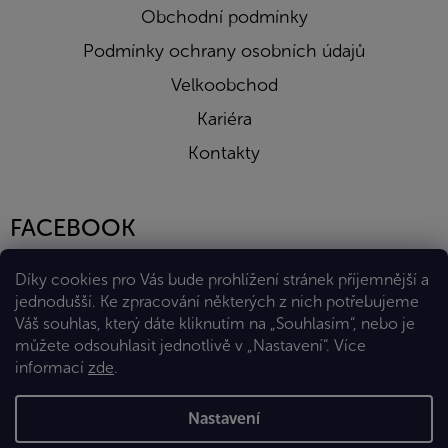
Obchodní podmínky
Podmínky ochrany osobních údajů
Velkoobchod
Kariéra
Kontakty
FACEBOOK
Díky cookies pro Vás bude prohlížení stránek příjemnější a
jednodušší. Ke zpracování některých z nich potřebujeme
Váš souhlas, který dáte kliknutím na „Souhlasím“, nebo je
můžete odsouhlasit jednotlivě v „Nastavení“.
Více
informací
zde
.
Vytvořil Shoptet Premium
Nastavení