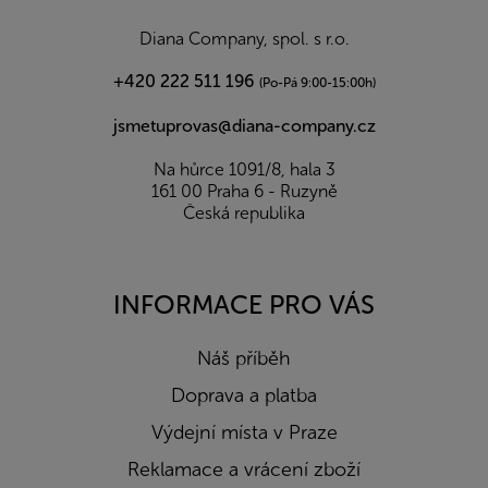
t
í
Diana Company, spol. s r.o.
+420 222 511 196
(Po-Pá 9:00-15:00h)
jsmetuprovas@diana-company.cz
Na hůrce 1091/8, hala 3
161 00 Praha 6 - Ruzyně
Česká republika
INFORMACE PRO VÁS
Náš příběh
Doprava a platba
Výdejní místa v Praze
Reklamace a vrácení zboží