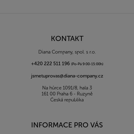
Z
á
p
a
KONTAKT
t
í
Diana Company, spol. s r.o.
+420 222 511 196
(Po-Pá 9:00-15:00h)
jsmetuprovas@diana-company.cz
Na hůrce 1091/8, hala 3
161 00 Praha 6 - Ruzyně
Česká republika
INFORMACE PRO VÁS