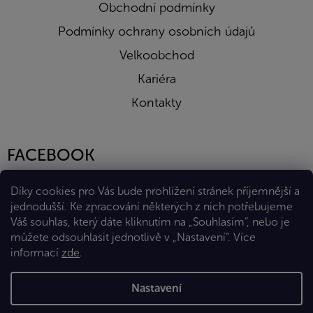
Obchodní podmínky
Podmínky ochrany osobních údajů
Velkoobchod
Kariéra
Kontakty
FACEBOOK
Díky cookies pro Vás bude prohlížení stránek příjemnější a
jednodušší. Ke zpracování některých z nich potřebujeme
Váš souhlas, který dáte kliknutím na „Souhlasím“, nebo je
můžete odsouhlasit jednotlivě v „Nastavení“.
Více
informací
zde
.
Vytvořil Shoptet Premium
Nastavení