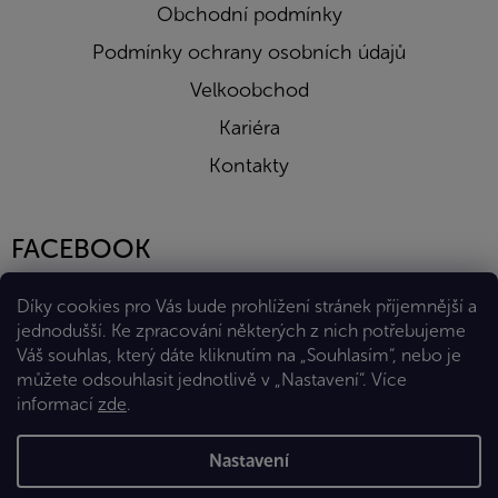
Obchodní podmínky
Podmínky ochrany osobních údajů
Velkoobchod
Kariéra
Kontakty
FACEBOOK
Díky cookies pro Vás bude prohlížení stránek příjemnější a
jednodušší. Ke zpracování některých z nich potřebujeme
Váš souhlas, který dáte kliknutím na „Souhlasím“, nebo je
můžete odsouhlasit jednotlivě v „Nastavení“.
Více
informací
zde
.
Vytvořil Shoptet Premium
Nastavení