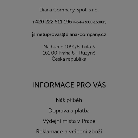
t
í
Diana Company, spol. s r.o.
+420 222 511 196
(Po-Pá 9:00-15:00h)
jsmetuprovas@diana-company.cz
Na hůrce 1091/8, hala 3
161 00 Praha 6 - Ruzyně
Česká republika
INFORMACE PRO VÁS
Náš příběh
Doprava a platba
Výdejní místa v Praze
Reklamace a vrácení zboží