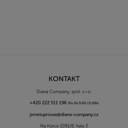
Z
á
p
a
KONTAKT
t
í
Diana Company, spol. s r.o.
+420 222 511 196
(Po-Pá 9:00-15:00h)
jsmetuprovas@diana-company.cz
Na hůrce 1091/8, hala 3