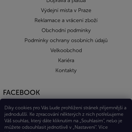
Doprava a platba
Výdejní místa v Praze
Reklamace a vrácení zboží
Obchodní podmínky
Podmínky ochrany osobních údajů
Velkoobchod
Kariéra
Kontakty
FACEBOOK
Díky cookies pro Vás bude prohlížení stránek příjemnější a
jednodušší. Ke zpracování některých z nich potřebujeme
Váš souhlas, který dáte kliknutím na „Souhlasím“, nebo je
můžete odsouhlasit jednotlivě v „Nastavení“.
Více