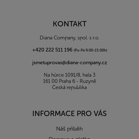
Z
á
p
a
KONTAKT
t
í
Diana Company, spol. s r.o.
+420 222 511 196
(Po-Pá 9:00-15:00h)
jsmetuprovas@diana-company.cz
Na hůrce 1091/8, hala 3
161 00 Praha 6 - Ruzyně
Česká republika
INFORMACE PRO VÁS
Náš příběh