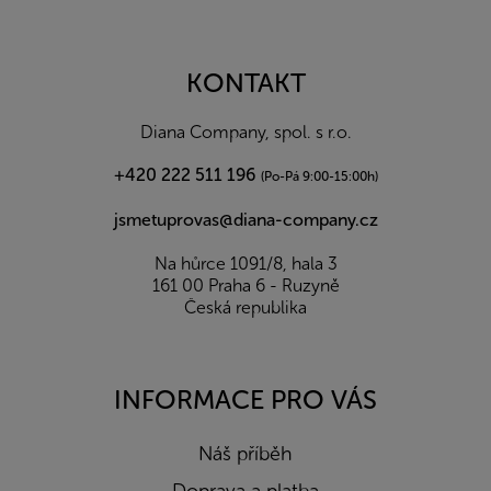
Z
á
p
a
KONTAKT
t
í
Diana Company, spol. s r.o.
+420 222 511 196
(Po-Pá 9:00-15:00h)
jsmetuprovas@diana-company.cz
Na hůrce 1091/8, hala 3
161 00 Praha 6 - Ruzyně
Česká republika
INFORMACE PRO VÁS
Náš příběh