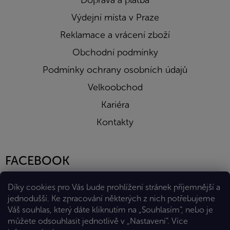
Doprava a platba
Výdejní místa v Praze
Reklamace a vrácení zboží
Obchodní podmínky
Podmínky ochrany osobních údajů
Velkoobchod
Kariéra
Kontakty
FACEBOOK
Díky cookies pro Vás bude prohlížení stránek příjemnější a
jednodušší. Ke zpracování některých z nich potřebujeme
Váš souhlas, který dáte kliknutím na „Souhlasím“, nebo je
můžete odsouhlasit jednotlivě v „Nastavení“.
Více