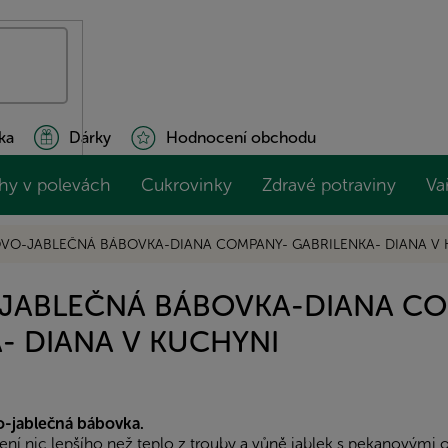
ka
Dárky
Hodnocení obchodu
hy v polevách
Cukrovinky
Zdravé potraviny
Va
VO-JABLEČNÁ BÁBOVKA-DIANA COMPANY- GABRILENKA- DIANA V 
JABLEČNÁ BÁBOVKA-DIANA CO
- DIANA V KUCHYNI
-jablečná bábovka.
ení nic lepšího než teplo z trouby a vůně jablek s pekanovými 