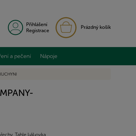
NÁKUPNÍ
Přihlášení
Prázdný košík
KOŠÍK
Registrace
ření a pečení
Nápoje
KUCHYNI
MPANY-
ořechy. Tahle bábovka