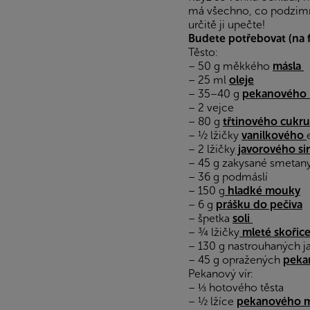
má všechno, co podzimní 
určitě ji upečte!
Budete potřebovat (na f
Těsto:
– 50 g měkkého
másla
– 25 ml
oleje
– 35–40 g
pekanového 
– 2 vejce
– 80 g
třtinového cukru
– ½ lžičky
vanilkového
– 2 lžičky
javorového s
– 45 g zakysané smetan
– 36 g podmáslí
– 150 g
hladké mouky
– 6 g
prášku do pečiva
– špetka
soli
– ¾ lžičky
mleté skořic
– 130 g nastrouhaných j
– 45 g opražených
peka
Pekanový vír:
– ⅓ hotového těsta
– ½ lžíce
pekanového m