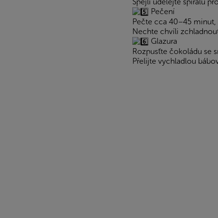
Špejlí udělejte spirálu 
Pečení
Pečte cca 40–45 minut, 
Nechte chvíli zchladnout
Glazura
Rozpusťte čokoládu se sm
Přelijte vychladlou báb