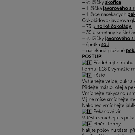
– ½ lžičky
skořice
– 1 lžička
javorového si
– 1 lžíce nasekaných
pe
Čokoládovo-javorová gl
– 75 g
hořké čokolády
– 35 g smetany ke šlehá
– ½ lžičky
javorového s
– špetka
soli
– nasekané pražené
pek
POSTUP:
Předehřejte troubu 
Formu (1,18 l) vymažte
Těsto
Vyšlehejte vejce, cukr a 
Přidejte máslo, olej a p
Vmíchejte zakysanou sme
V jiné míse smíchejte mo
Nakonec vmíchejte jabl
Pekanový vír
⅓ těsta smíchejte s pek
Plnění formy
Nalijte polovinu těsta, p