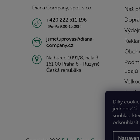
í
Diana Company, spol. s r.o.
Náš p
Doprav
+420 222 511 196
(Po-Pá 9:00-15:00h)
Výdejn
jsmetuprovas@diana-
Rekla
company.cz
Obcho
Na hůrce 1091/8, hala 3
Podmí
161 00 Praha 6 - Ruzyně
Česká republika
údajů
Velko
Kariér
Díky cookies
Konta
jednodušší.
souhlas, kte
odsouhlasit 
Nastaven