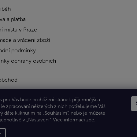
říběh
a a platba
í místa v Praze
mace a vrácení zboží
dní podmínky
nky ochrany osobních
obchod
a
 pro Vás bude prohlížení stránek příjemnější a
kty
 Ke zpracování některých z nich potřebujeme Váš
rý dáte kliknutím na „Souhlasím“, nebo je můžete
jednotlivě v „Nastavení“.
Více informací
zde
.
í