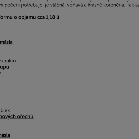
pečení potřebuje, je vláčná, voňavá a krásně kořeněná. Tak až
ormu o objemu cca 1,18 l)
másla
extraktu
irupu
y
e
ablek
nových ořechů
ásla