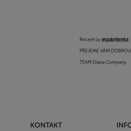
Recept by
@gabrilenka
PŘEJEME VÁM DOBROU
TEAM Diana Company
Z
á
p
a
KONTAKT
INF
t