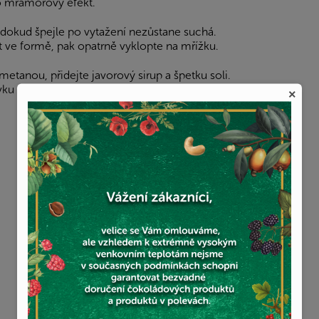
pro mramorový efekt.
dokud špejle po vytažení nezůstane suchá.
 ve formě, pak opatrně vyklopte na mřížku.
etanou, přidejte javorový sirup a špetku soli.
ovku a posypte nasekanými pekany.
×