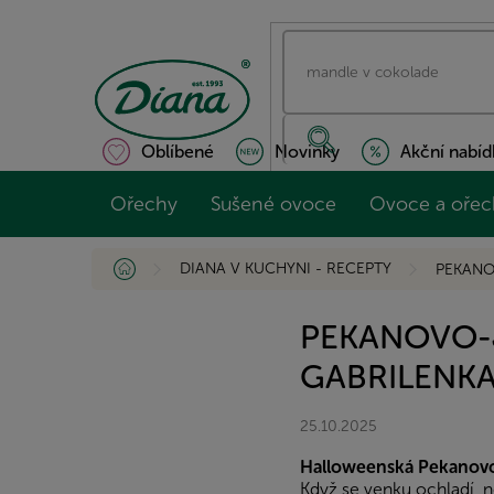
Přejít
na
obsah
Oblíbené
Novinky
Akční nabíd
Ořechy
Sušené ovoce
Ovoce a ořec
Domů
DIANA V KUCHYNI - RECEPTY
PEKANO
PEKANOVO-
GABRILENKA
25.10.2025
Halloweenská Pekanovo
Když se venku ochladí, n