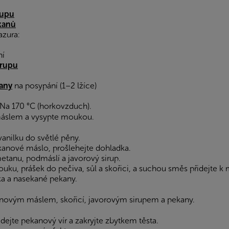
rupu
kanů
azura:
ní
irupu
any
na posypání (1–2 lžíce)
Na 170 °C (horkovzduch).
 máslem a vysypte moukou.
vanilku do světlé pěny.
ekanové máslo, prošlehejte dohladka.
tanu, podmáslí a javorový sirup.
uku, prášek do pečiva, sůl a skořici, a suchou směs přidejte k
ka a nasekané pekany.
anovým máslem, skořicí, javorovým sirupem a pekany.
řidejte pekanový vír a zakryjte zbytkem těsta.