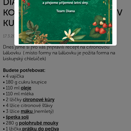
DIANA COMPANY &
KOURILOVA.PETRA - DIANA V
KUCHYNI
17.3.2024
Dnes jsme si pro vás připravili recept na citronovou
bábovku ( místo formy na bábovku je požita forma na
biskupský chlebíček)
Budete potřebovat:
• 4 vajíčka
• 180 g cukru krupice
• 110 ml
oleje
• 110 ml mléka
• 2 lžičky
citronové kůry
• 4 lžíce citronové šťávy
• 3 lžíce
máku
(nemletý)
•
špetka soli
• 280 g
polohrubé mouky
• 1 lžička
prášku do pečiva