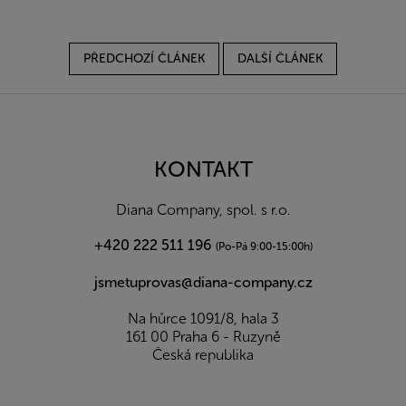
PŘEDCHOZÍ ČLÁNEK
DALŠÍ ČLÁNEK
Z
á
p
a
KONTAKT
t
í
Diana Company, spol. s r.o.
+420 222 511 196
(Po-Pá 9:00-15:00h)
jsmetuprovas@diana-company.cz
Na hůrce 1091/8, hala 3
161 00 Praha 6 - Ruzyně
Česká republika