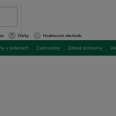
ka
Dárky
Hodnocení obchodu
hy v polevách
Cukrovinky
Zdravé potraviny
Va