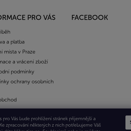
ORMACE PRO VÁS
FACEBOOK
říběh
a a platba
í místa v Praze
mace a vrácení zboží
dní podmínky
nky ochrany osobních
obchod
a
 pro Vás bude prohlížení stránek příjemnější a
kty
 Ke zpracování některých z nich potřebujeme Váš