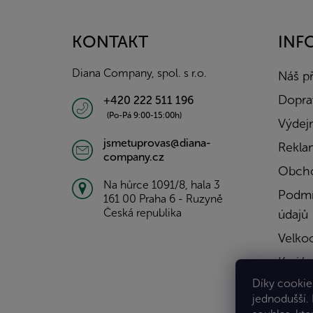
á
p
a
KONTAKT
INF
t
í
Diana Company, spol. s r.o.
Náš p
Doprav
+420 222 511 196
(Po-Pá 9:00-15:00h)
Výdejn
jsmetuprovas@diana-
Rekla
company.cz
Obcho
Na hůrce 1091/8, hala 3
Podmí
161 00 Praha 6 - Ruzyně
Česká republika
údajů
Velko
Kariér
Díky cookies
Konta
jednodušší.