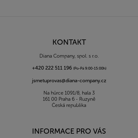
Z
á
p
a
KONTAKT
t
í
Diana Company, spol. s r.o.
+420 222 511 196
(Po-Pá 9:00-15:00h)
jsmetuprovas@diana-company.cz
Na hůrce 1091/8, hala 3
161 00 Praha 6 - Ruzyně
Česká republika
INFORMACE PRO VÁS