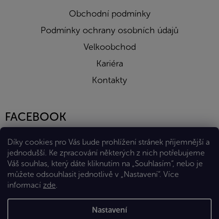
Obchodní podmínky
Podmínky ochrany osobních údajů
Velkoobchod
Kariéra
Kontakty
FACEBOOK
Díky cookies pro Vás bude prohlížení stránek příjemnější a
jednodušší. Ke zpracování některých z nich potřebujeme
Váš souhlas, který dáte kliknutím na „Souhlasím“, nebo je
můžete odsouhlasit jednotlivě v „Nastavení“.
Více
informací
zde
.
Vytvořil Shoptet Premium
Nastavení