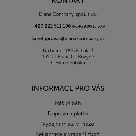
KONTAKT
t
í
Diana Company, spol. s r.o.
+420 222 511 196
(Po-Pá 9:00-15:00h)
jsmetuprovas@diana-company.cz
Na hůrce 1091/8, hala 3
161 00 Praha 6 - Ruzyně
Česká republika
INFORMACE PRO VÁS
Náš příběh
Doprava a platba
Výdejní místa v Praze
Reklamace a vrácení zboží