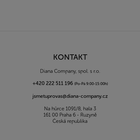
Z
á
p
a
KONTAKT
t
í
Diana Company, spol. s r.o.
+420 222 511 196
(Po-Pá 9:00-15:00h)
jsmetuprovas@diana-company.cz
Na hůrce 1091/8, hala 3
161 00 Praha 6 - Ruzyně
Česká republika