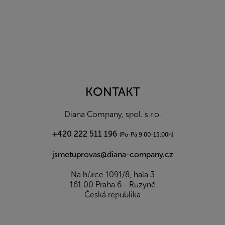
Z
á
p
a
KONTAKT
t
í
Diana Company, spol. s r.o.
+420 222 511 196
(Po-Pá 9:00-15:00h)
jsmetuprovas@diana-company.cz
Na hůrce 1091/8, hala 3
161 00 Praha 6 - Ruzyně
Česká republika