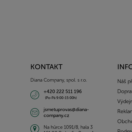
Z
á
p
a
KONTAKT
INF
t
í
Diana Company, spol. s r.o.
Náš p
Doprav
+420 222 511 196
(Po-Pá 9:00-15:00h)
Výdejn
jsmetuprovas@diana-
Rekla
company.cz
Obcho
Na hůrce 1091/8, hala 3
Podmí