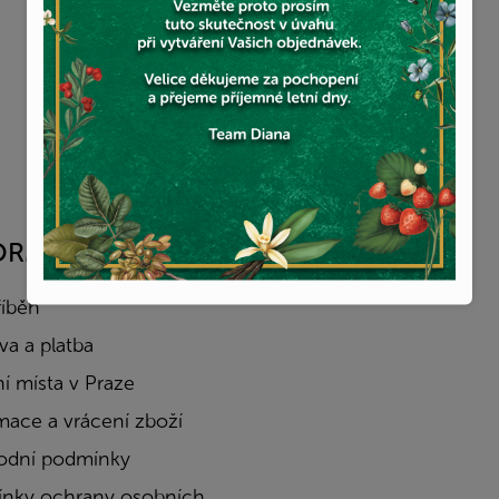
ORMACE PRO VÁS
FACEBOOK
říběh
a a platba
í místa v Praze
mace a vrácení zboží
dní podmínky
nky ochrany osobních