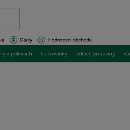
ka
Dárky
Hodnocení obchodu
hy v polevách
Cukrovinky
Zdravé potraviny
Va