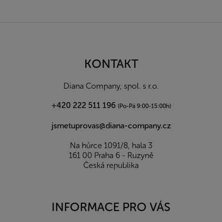
Z
á
p
a
KONTAKT
t
í
Diana Company, spol. s r.o.
+420 222 511 196
(Po-Pá 9:00-15:00h)
jsmetuprovas@diana-company.cz
Na hůrce 1091/8, hala 3
161 00 Praha 6 - Ruzyně
Česká republika
INFORMACE PRO VÁS