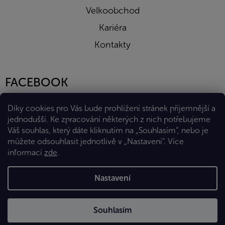
Velkoobchod
Kariéra
Kontakty
FACEBOOK
Díky cookies pro Vás bude prohlížení stránek příjemnější a
jednodušší. Ke zpracování některých z nich potřebujeme
Váš souhlas, který dáte kliknutím na „Souhlasím“, nebo je
můžete odsouhlasit jednotlivě v „Nastavení“.
Více
informací
zde
.
Vytvořil Shoptet Premium
Nastavení
Copyright 2026
Eshop Diana Company, spol. s r.o.
. Všechna
Souhlasím
práva vyhrazena.