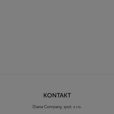
Z
á
p
a
KONTAKT
t
í
Diana Company, spol. s r.o.