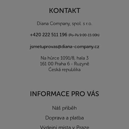
p
a
KONTAKT
t
í
Diana Company, spol. s r.o.
+420 222 511 196
(Po-Pá 9:00-15:00h)
jsmetuprovas@diana-company.cz
Na hůrce 1091/8, hala 3
161 00 Praha 6 - Ruzyně
Česká republika
INFORMACE PRO VÁS
Náš příběh
Doprava a platba
Výdejní místa v Praze