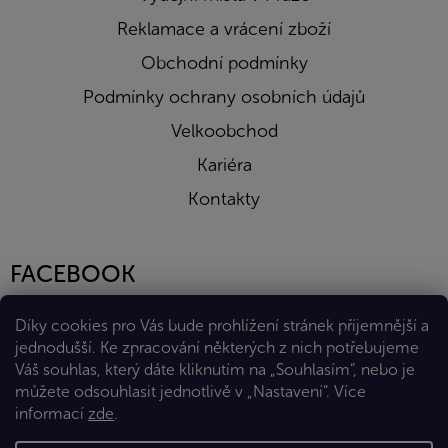
Reklamace a vrácení zboží
Obchodní podmínky
Podmínky ochrany osobních údajů
Velkoobchod
Kariéra
Kontakty
FACEBOOK
Díky cookies pro Vás bude prohlížení stránek příjemnější a
jednodušší. Ke zpracování některých z nich potřebujeme
Váš souhlas, který dáte kliknutím na „Souhlasím“, nebo je
můžete odsouhlasit jednotlivě v „Nastavení“.
Více
informací
zde
.