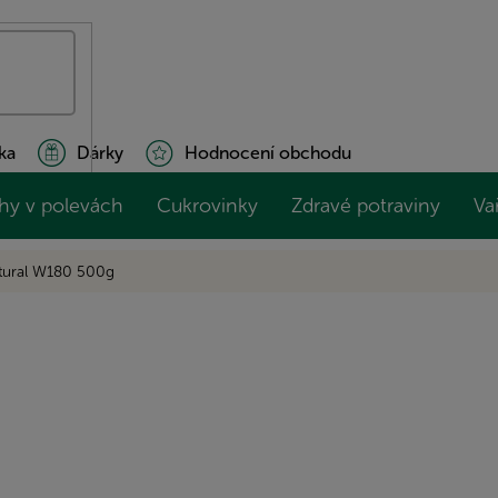
ka
Dárky
Hodnocení obchodu
hy v polevách
Cukrovinky
Zdravé potraviny
Va
atural W180 500g