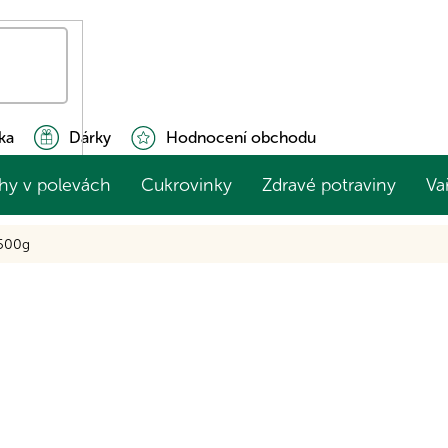
ka
Dárky
Hodnocení obchodu
hy v polevách
Cukrovinky
Zdravé potraviny
Va
 500g