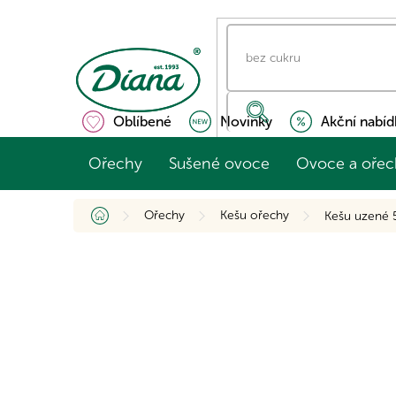
Přejít
na
obsah
Oblíbené
Novinky
Akční nabíd
Ořechy
Sušené ovoce
Ovoce a ořec
Domů
Ořechy
Kešu ořechy
Kešu uzené